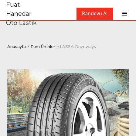
Fuat
Hanedar
Randevu Al
Oto Lastik
Anasayfa
>
Tüm Ürünler
>
LASSA Driveways